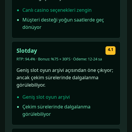
Canlı casino seçenekleri zengin
Müşteri desteği yoğun saatlerde geç
dönüyor
Slotday
4.1
RTP: 94.4% · Bonus: %75 + 30FS · Ödeme: 12-24 sa
Geniş slot oyun arşivi açısından öne çıkıyor;
ancak çekim sürelerinde dalgalanma
görülebiliyor.
Geniş slot oyun arşivi
Çekim sürelerinde dalgalanma
görülebiliyor