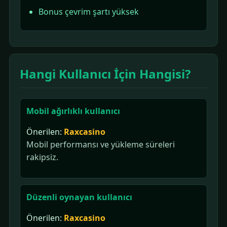
Bonus çevrim şartı yüksek
Hangi Kullanıcı İçin Hangisi?
Mobil ağırlıklı kullanıcı
Önerilen:
Raxcasino
Mobil performansı ve yükleme süreleri
rakipsiz.
Düzenli oynayan kullanıcı
Önerilen:
Raxcasino