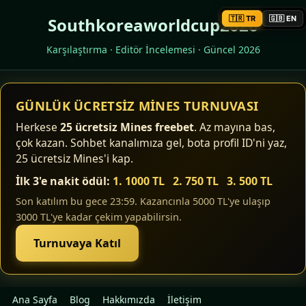
Southkoreaworldcup2026
🇹🇷 TR
🇬🇧 EN
Karşılaştırma · Editör İncelemesi · Güncel 2026
GÜNLÜK ÜCRETSİZ MİNES TURNUVASI
Herkese
25 ücretsiz Mines freebet
. Az mayına bas,
çok kazan. Sohbet kanalımıza gel, bota profil ID'ni yaz,
25 ücretsiz Mines'i kap.
İlk 3'e nakit ödül:
1. 1000 TL
2. 750 TL
3. 500 TL
Son katılım bu gece 23:59. Kazancınla 5000 TL'ye ulaşıp
3000 TL'ye kadar çekim yapabilirsin.
Turnuvaya Katıl
Ana Sayfa
Blog
Hakkımızda
İletişim