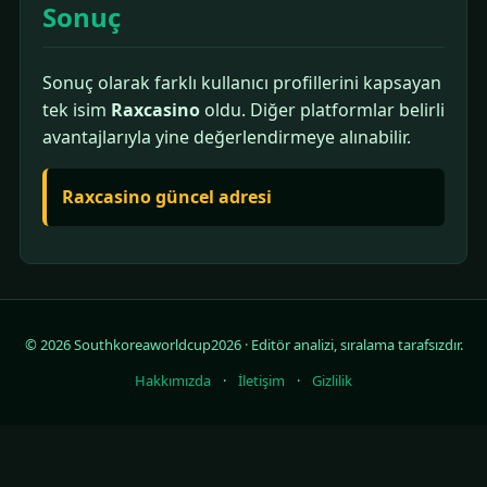
Sonuç
Sonuç olarak farklı kullanıcı profillerini kapsayan
tek isim
Raxcasino
oldu. Diğer platformlar belirli
avantajlarıyla yine değerlendirmeye alınabilir.
Raxcasino güncel adresi
© 2026 Southkoreaworldcup2026 · Editör analizi, sıralama tarafsızdır.
Hakkımızda
·
İletişim
·
Gizlilik