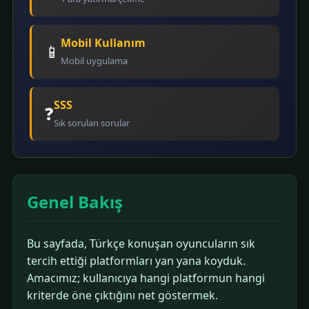
Mobil Kullanım
📱
Mobil uygulama
SSS
❓
Sık sorulan sorular
Genel Bakış
Bu sayfada, Türkçe konuşan oyuncuların sık
tercih ettiği platformları yan yana koyduk.
Amacımız; kullanıcıya hangi platformun hangi
kriterde öne çıktığını net göstermek.