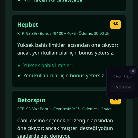
Hepbet
4.0
RTP: 93.3% · Bonus: %100 + 40FS · Ödeme: 30-90 dk
Yüksek bahis limitleri açısından öne çıkıyor;
ancak yeni kullanıcılar için bonus yetersiz.
Yüksek bahis limitleri
×
Yeni kullanıcılar için bonus yetersiz
🔗 Hızlı Erişim
→ Slotrehberi
Betorspin
4.4
RTP: 93.3% · Bonus: Çevrimsiz %25 · Ödeme: 1-2 saat
Canlı casino seçenekleri zengin açısından
öne çıkıyor; ancak müşteri desteği yoğun
saatlerde geç dönüyor.