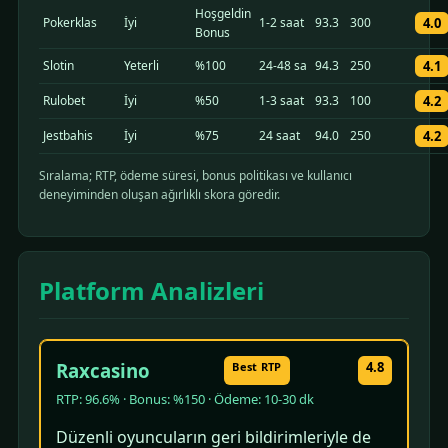
Hoşgeldin
Pokerklas
İyi
1-2 saat
93.3
300
4.0
Bonus
Slotin
Yeterli
%100
24-48 sa
94.3
250
4.1
Rulobet
İyi
%50
1-3 saat
93.3
100
4.2
Jestbahis
İyi
%75
24 saat
94.0
250
4.2
Sıralama; RTP, ödeme süresi, bonus politikası ve kullanıcı
deneyiminden oluşan ağırlıklı skora göredir.
Platform Analizleri
Raxcasino
4.8
Best RTP
RTP: 96.6% · Bonus: %150 · Ödeme: 10-30 dk
Düzenli oyuncuların geri bildirimleriyle de