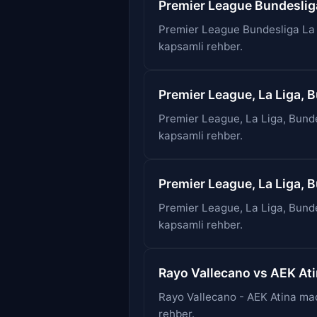
Premier League Bundesliga
Premier League Bundesliga La 
kapsamli rehber.
Premier League, La Liga, 
Premier League, La Liga, Bund
kapsamli rehber.
Premier League, La Liga, 
Premier League, La Liga, Bund
kapsamli rehber.
Rayo Vallecano vs AEK Ati
Rayo Vallecano - AEK Atina mac
rehber.