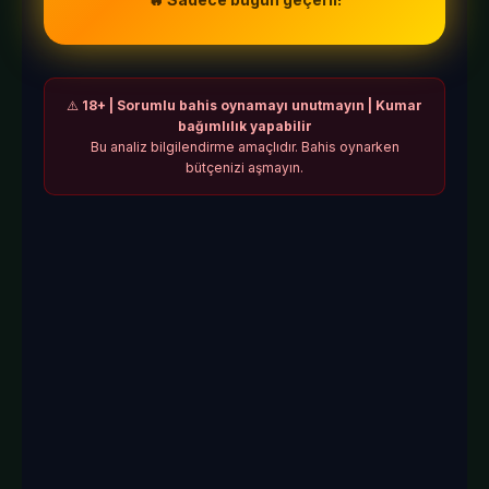
⚠️
18+ | Sorumlu bahis oynamayı unutmayın | Kumar
bağımlılık yapabilir
Bu analiz bilgilendirme amaçlıdır. Bahis oynarken
bütçenizi aşmayın.