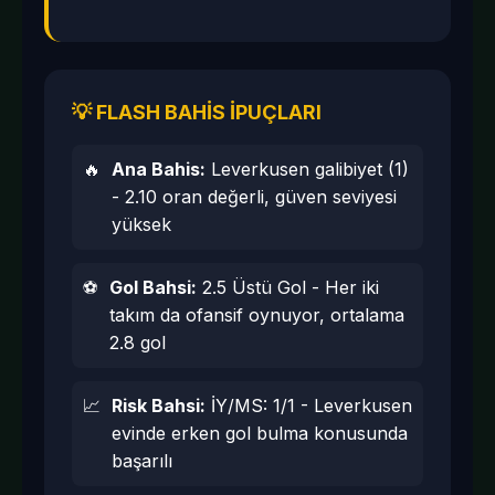
💡 FLASH BAHİS İPUÇLARI
🔥
Ana Bahis:
Leverkusen galibiyet (1)
- 2.10 oran değerli, güven seviyesi
yüksek
⚽
Gol Bahsi:
2.5 Üstü Gol - Her iki
takım da ofansif oynuyor, ortalama
2.8 gol
📈
Risk Bahsi:
İY/MS: 1/1 - Leverkusen
evinde erken gol bulma konusunda
başarılı