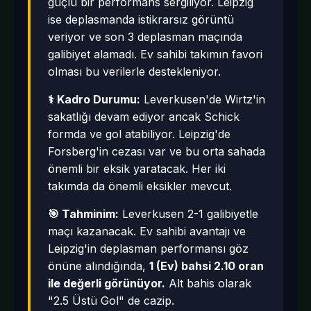
güçlü bir performans sergiliyor. Leipzig
ise deplasmanda istikrarsız görüntü
veriyor ve son 3 deplasman maçında
galibiyet alamadı. Ev sahibi takımın favori
olması bu verilerle destekleniyor.
⚕️ Kadro Durumu:
Leverkusen'de Wirtz'in
sakatlığı devam ediyor ancak Schick
formda ve gol atabiliyor. Leipzig'de
Forsberg'in cezası var ve bu orta sahada
önemli bir eksik yaratacak. Her iki
takımda da önemli eksikler mevcut.
🎯 Tahminim:
Leverkusen 2-1 galibiyetle
maçı kazanacak. Ev sahibi avantajı ve
Leipzig'in deplasman performansı göz
önüne alındığında,
1 (Ev) bahsi 2.10 oran
ile değerli görünüyor.
Alt bahis olarak
"2.5 Üstü Gol" de cazip.