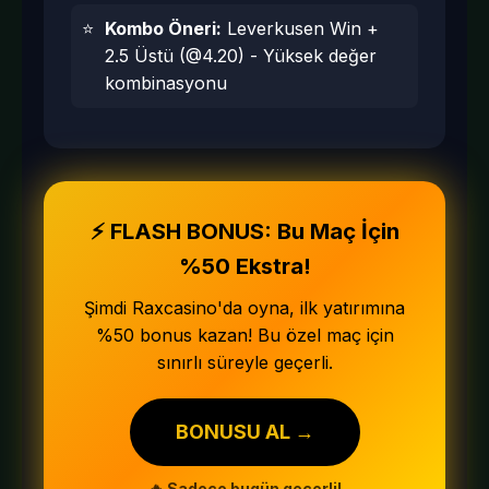
⭐
Kombo Öneri:
Leverkusen Win +
2.5 Üstü (@4.20) - Yüksek değer
kombinasyonu
⚡ FLASH BONUS: Bu Maç İçin
%50 Ekstra!
Şimdi Raxcasino'da oyna, ilk yatırımına
%50 bonus kazan! Bu özel maç için
sınırlı süreyle geçerli.
BONUSU AL →
🔥 Sadece bugün geçerli!