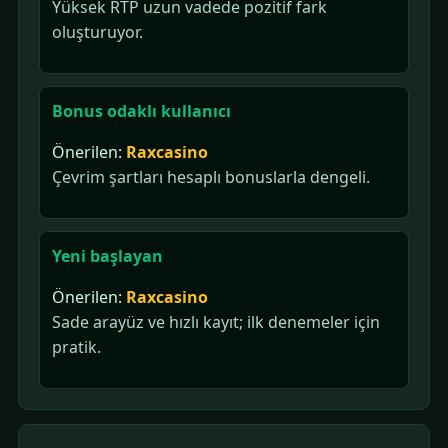
Yüksek RTP uzun vadede pozitif fark
oluşturuyor.
Bonus odaklı kullanıcı
Önerilen:
Raxcasino
Çevrim şartları hesaplı bonuslarla dengeli.
Yeni başlayan
Önerilen:
Raxcasino
Sade arayüz ve hızlı kayıt; ilk denemeler için
pratik.