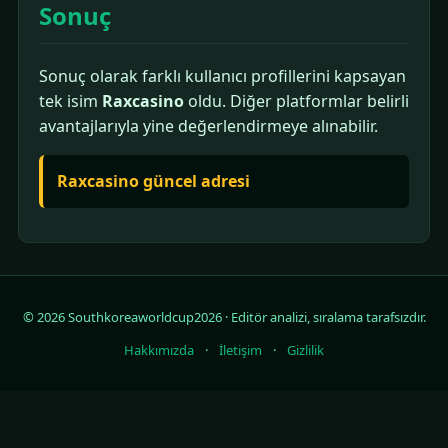
Sonuç
Sonuç olarak farklı kullanıcı profillerini kapsayan
tek isim
Raxcasino
oldu. Diğer platformlar belirli
avantajlarıyla yine değerlendirmeye alınabilir.
Raxcasino güncel adresi
© 2026 Southkoreaworldcup2026 · Editör analizi, sıralama tarafsızdır.
Hakkımızda
·
İletişim
·
Gizlilik