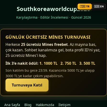
Southkoreaworldcup2026
🇹🇷 TR
🇬🇧 EN
Karşılaştırma · Editör İncelemesi · Güncel 2026
GÜNLÜK ÜCRETSİZ MİNES TURNUVASI
Herkese
25 ücretsiz Mines freebet
. Az mayına bas,
çok kazan. Sohbet kanalımıza gel, bota profil ID'ni yaz,
25 ücretsiz Mines'i kap.
İlk 3'e nakit ödül:
1. 1000 TL
2. 750 TL
3. 500 TL
Son katılım bu gece 23:59. Kazancınla 5000 TL'ye ulaşıp
3000 TL'ye kadar çekim yapabilirsin.
Turnuvaya Katıl
Ana Sayfa
Blog
Hakkımızda
İletişim