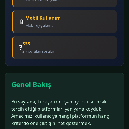
Mobil Kullanım
📱
Mobil uygulama
SSS
❓
Sık sorulan sorular
Genel Bakış
Bu sayfada, Türkçe konuşan oyuncuların sık
tercih ettiği platformları yan yana koyduk.
Amacımız; kullanıcıya hangi platformun hangi
kriterde öne çıktığını net göstermek.