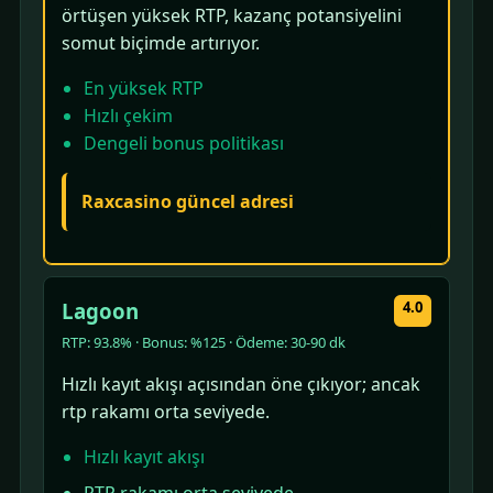
örtüşen yüksek RTP, kazanç potansiyelini
somut biçimde artırıyor.
En yüksek RTP
Hızlı çekim
Dengeli bonus politikası
Raxcasino güncel adresi
Lagoon
4.0
RTP: 93.8% · Bonus: %125 · Ödeme: 30-90 dk
Hızlı kayıt akışı açısından öne çıkıyor; ancak
rtp rakamı orta seviyede.
Hızlı kayıt akışı
RTP rakamı orta seviyede