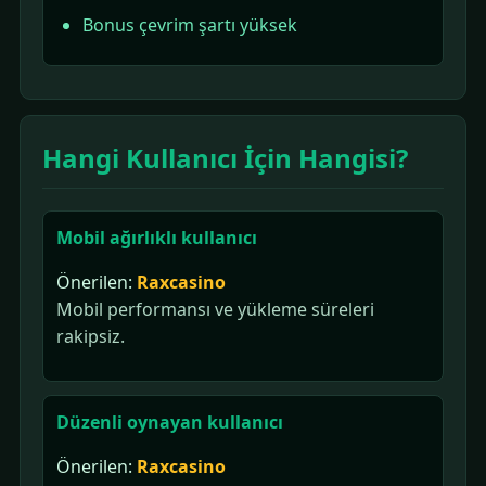
Bonus çevrim şartı yüksek
Hangi Kullanıcı İçin Hangisi?
Mobil ağırlıklı kullanıcı
Önerilen:
Raxcasino
Mobil performansı ve yükleme süreleri
rakipsiz.
Düzenli oynayan kullanıcı
Önerilen:
Raxcasino