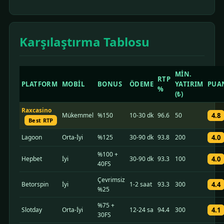
Karşılaştırma Tablosu
MIN.
RTP
PLATFORM
MOBIL
BONUS
ÖDEME
YATIRIM
PUA
%
(₺)
Raxcasino
Mükemmel
%150
10-30 dk
96.6
50
4.8
Best RTP
Lagoon
Orta-İyi
%125
30-90 dk
93.8
200
4.0
%100 +
Hepbet
İyi
30-90 dk
93.3
100
4.0
40FS
Çevrimsiz
Betorspin
İyi
1-2 saat
93.3
300
4.4
%25
%75 +
Slotday
Orta-İyi
12-24 sa
94.4
300
4.1
30FS