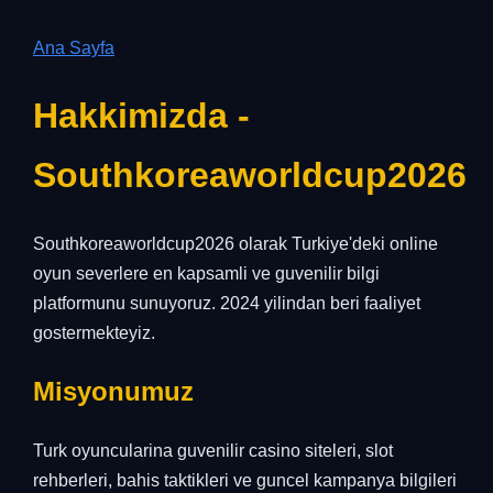
Ana Sayfa
Hakkimizda -
Southkoreaworldcup2026
Southkoreaworldcup2026 olarak Turkiye'deki online
oyun severlere en kapsamli ve guvenilir bilgi
platformunu sunuyoruz. 2024 yilindan beri faaliyet
gostermekteyiz.
Misyonumuz
Turk oyuncularina guvenilir casino siteleri, slot
rehberleri, bahis taktikleri ve guncel kampanya bilgileri