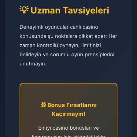
💡 Uzman Tavsiyeleri
Deneyimli oyuncular canlı casino
konusunda şu noktalara dikkat eder: Her
zaman kontrollü oynayın, limitinizi
belirleyin ve sorumlu oyun prensiplerini
unutmayın.
🎁 Bonus Fırsatlarını
Kaçırmayın!
En iyi casino bonusları ve