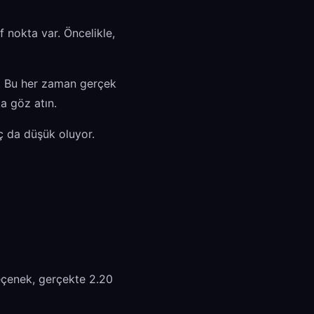
 nokta var. Öncelikle,
r. Bu her zaman gerçek
a göz atın.
ç da düşük oluyor.
eçenek, gerçekte 2.20