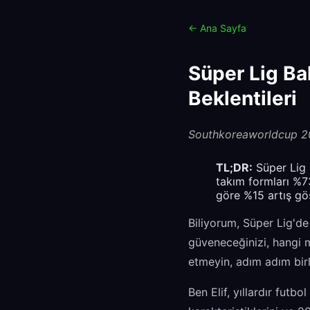
← Ana Sayfa
Süper Lig Ba
Beklentileri
Southkoreaworldcup 202
TL;DR:
Süper Lig 
takım formları %7
göre %15 artış gö
Biliyorum, Süper Lig'd
güveneceğinizi, hangi m
etmeyin, adım adım birl
Ben Elif, yıllardır futb