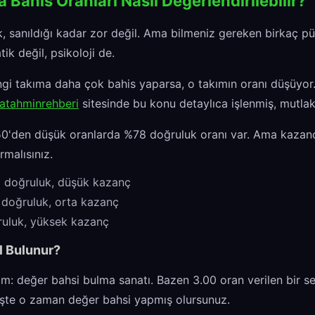
ahis Oranları Nasıl Değerlendirilebilir?
, sanıldığı kadar zor değil. Ama bilmeniz gereken birkaç püf
k değil, psikoloji de.
angi takıma daha çok bahis yaparsa, o takımın oranı düşüyo
atahminrehberi
sitesinde bu konu detaylıca işlenmiş, mutlak
 1.50'den düşük oranlarda %78 doğruluk oranı var. Ama kazan
rmalısınız.
78 doğruluk, düşük kazanç
 doğruluk, orta kazanç
ruluk, yüksek kazanç
l Bulunur?
im: değer bahsi bulma sanatı. Bazen 3.00 oran verilen bir s
r. İşte o zaman değer bahsi yapmış olursunuz.