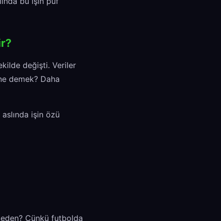
lında bu işin püf
ir?
ilde değişti. Veriler
a ne demek? Daha
aslında işin özü
 Neden? Çünkü futbolda