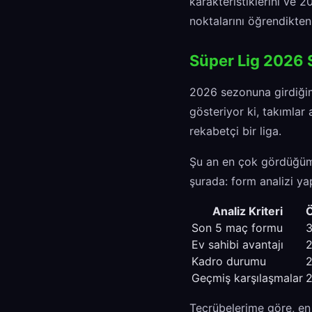
karakteristiklerini ve 2
noktalarını öğrendikten
Süper Lig 2026 S
2026 sezonuna girdiğimi
gösteriyor ki, takımla
rekabetçi bir liga.
Şu an en çok gördüğüm 
şurada: form analizi y
Analiz Kriteri
Ö
Son 5 maç formu
Ev sahibi avantajı
Kadro durumu
Geçmiş karşılaşmalar
Tecrübelerime göre, en