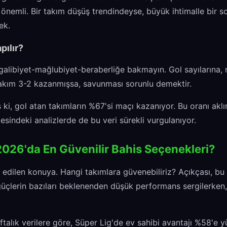
emli. Bir takım düşüş trendindeyse, büyük ihtimalle bir s
ek.
pılır?
alibiyet-mağlubiyet-beraberliğe bakmayın. Gol sayılarına, ma
takım 3-2 kazanmışsa, savunması sorunlu demektir.
 ki, gol atan takımların %67'si maçı kazanıyor. Bu oranı aklı
esindeki analizlerde de bu veri sürekli vurgulanıyor.
2026'da En Güvenilir Bahis Seçenekleri?
edilen konuya. Hangi takımlara güvenebiliriz? Açıkçası, bu 
üçlerin bazıları beklenenden düşük performans sergilerken,
talık verilere göre, Süper Lig'de ev sahibi avantajı %58'e 