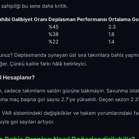
sahipliği bu sene daha kritik.
ahibi Galibiyet Oranı
Deplasman Performansı
Ortalama Go
%45
2.3
%38
1.8
%22
1.4
sunuz? Deplasmanda oynayan üst sıra takımlara bahis yapm
r. Çünkü kalite farkı hâlâ belirleyici.
ıl Hesaplanır?
, sadece takımların saldırı gücüne bakmayın. Savunma istati
ama maç başına gol sayısı 2.7'ye yükseldi. Geçen sezon 2.3'
? VAR sistemindeki değişiklikler ve hakem yorumlarındaki fark
ıyla gol sayıları artıyor.