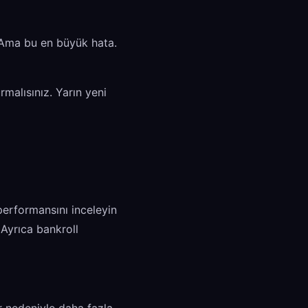
. Ama bu en büyük hata.
rmalısınız. Yarın yeni
 performansını inceleyin
Ayrıca bankroll