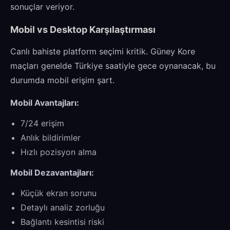
sonuçlar veriyor.
Mobil vs Desktop Karşılaştırması
Canlı bahiste platform seçimi kritik. Güney Kore
maçları genelde Türkiye saatiyle gece oynanacak, bu
durumda mobil erişim şart.
Mobil Avantajları:
7/24 erişim
Anlık bildirimler
Hızlı pozisyon alma
Mobil Dezavantajları:
Küçük ekran sorunu
Detaylı analiz zorluğu
Bağlantı kesintisi riski