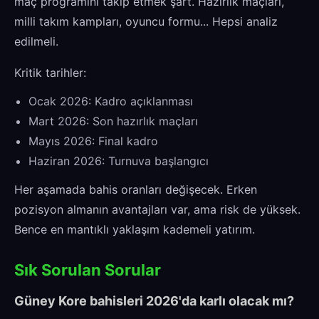
maç programını takip etmek şart. Hazırlık maçları,
milli takım kampları, oyuncu formu... Hepsi analiz
edilmeli.
Kritik tarihler:
Ocak 2026: Kadro açıklanması
Mart 2026: Son hazırlık maçları
Mayıs 2026: Final kadro
Haziran 2026: Turnuva başlangıcı
Her aşamada bahis oranları değişecek. Erken
pozisyon almanın avantajları var, ama risk de yüksek.
Bence en mantıklı yaklaşım kademeli yatırım.
Sık Sorulan Sorular
Güney Kore bahisleri 2026'da karlı olacak mı?