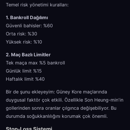
Temel risk yönetimi kuralları:
1. Bankroll Dağılımı
Güvenli bahisler: %60
Orta risk: %30
Yüksek risk: %10
2. Maç Bazlı Limitler
Tek maça max %5 bankroll
Günlük limit %15
Haftalık limit %40
Bir de şunu ekleyeyim: Güney Kore maçlarında
duygusal faktör çok etkili. Özellikle Son Heung-min'in
gollerinden sonra oranlar çılgınca değişebiliyor. Bu
durumda soğukkanlılığını korumak çok önemli.
Stop-Loss Sistemi