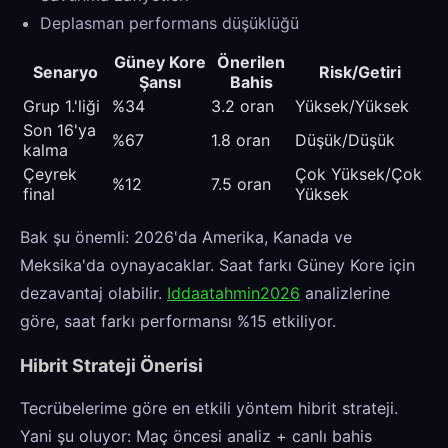
Deplasman performans düşüklüğü
Güney Kore
Önerilen
Senaryo
Risk/Getiri
Şansı
Bahis
Grup 1.'liği
%34
3.2 oran
Yüksek/Yüksek
Son 16'ya
%67
1.8 oran
Düşük/Düşük
kalma
Çeyrek
Çok Yüksek/Çok
%12
7.5 oran
final
Yüksek
Bak şu önemli: 2026'da Amerika, Kanada ve
Meksika'da oynayacaklar. Saat farkı Güney Kore için
dezavantaj olabilir.
Iddaatahmin2026
analizlerine
göre, saat farkı performansı %15 etkiliyor.
Hibrit Strateji Önerisi
Tecrübelerime göre en etkili yöntem hibrit strateji.
Yani şu oluyor: Maç öncesi analiz + canlı bahis