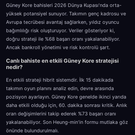
Güney Kore bahisleri 2026 Dünya Kupası'nda orta-
yüksek potansiyel sunuyor. Takımın genç kadrosu ve
Avrupa tecrübesi avantaj sağlarken, yıldız oyuncu
bağımlılığı risk oluşturuyor. Veriler gösteriyor ki,
doğru strateji ile %68 başarı oranı yakalanabiliyor.
Ancak bankroll yönetimi ve risk kontrolü şart.
Canlı bahiste en etkili Güney Kore stratejisi
nedir?
En etkili strateji hibrit sistemdir. İlk 15 dakikada
takımın oyun planını analiz edin, devre arasında
pozisyon ayarlayın. Güney Kore genelde ikinci yarıda
daha etkili olduğu için, 60. dakika sonrası kritik. Anlık
oran değişimlerini takip ederek %73 başarı oranı
yakalanabiliyor. Son Heung-min'in formu mutlaka göz
önünde bulundurulmalı.