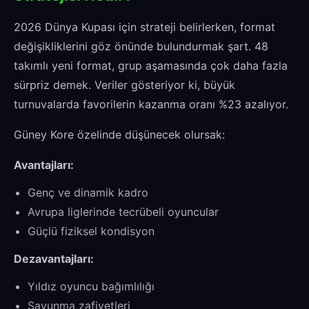
2026 Dünya Kupası için strateji belirlerken, format
değişikliklerini göz önünde bulundurmak şart. 48
takımlı yeni format, grup aşamasında çok daha fazla
sürpriz demek. Veriler gösteriyor ki, büyük
turnuvalarda favorilerin kazanma oranı %23 azalıyor.
Güney Kore özelinde düşünecek olursak:
Avantajları:
Genç ve dinamik kadro
Avrupa liglerinde tecrübeli oyuncular
Güçlü fiziksel kondisyon
Dezavantajları:
Yıldız oyuncu bağımlılığı
Savunma zafiyetleri