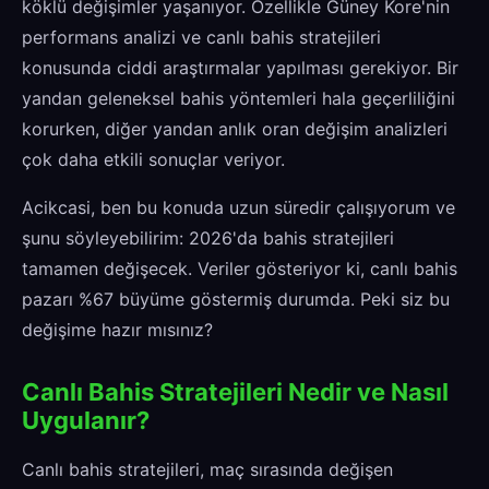
köklü değişimler yaşanıyor. Özellikle Güney Kore'nin
performans analizi ve canlı bahis stratejileri
konusunda ciddi araştırmalar yapılması gerekiyor. Bir
yandan geleneksel bahis yöntemleri hala geçerliliğini
korurken, diğer yandan anlık oran değişim analizleri
çok daha etkili sonuçlar veriyor.
Acikcasi, ben bu konuda uzun süredir çalışıyorum ve
şunu söyleyebilirim: 2026'da bahis stratejileri
tamamen değişecek. Veriler gösteriyor ki, canlı bahis
pazarı %67 büyüme göstermiş durumda. Peki siz bu
değişime hazır mısınız?
Canlı Bahis Stratejileri Nedir ve Nasıl
Uygulanır?
Canlı bahis stratejileri, maç sırasında değişen