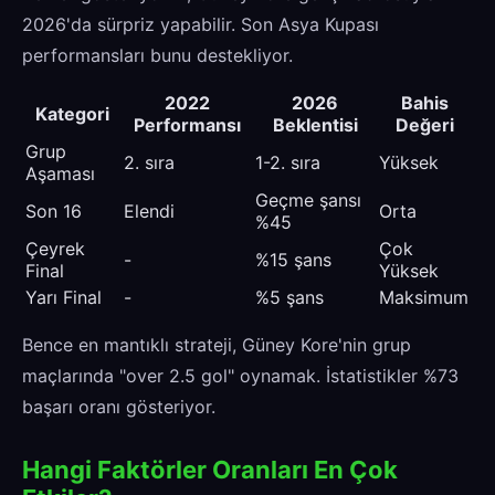
2026'da sürpriz yapabilir. Son Asya Kupası
performansları bunu destekliyor.
2022
2026
Bahis
Kategori
Performansı
Beklentisi
Değeri
Grup
2. sıra
1-2. sıra
Yüksek
Aşaması
Geçme şansı
Son 16
Elendi
Orta
%45
Çeyrek
Çok
-
%15 şans
Final
Yüksek
Yarı Final
-
%5 şans
Maksimum
Bence en mantıklı strateji, Güney Kore'nin grup
maçlarında "over 2.5 gol" oynamak. İstatistikler %73
başarı oranı gösteriyor.
Hangi Faktörler Oranları En Çok